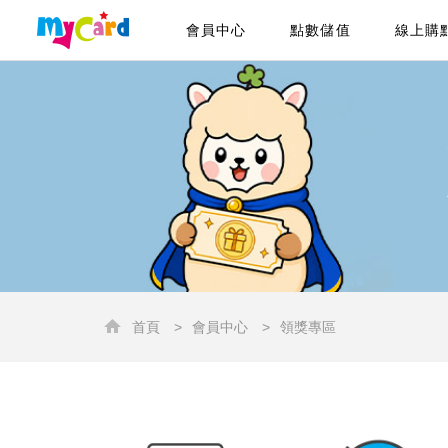
會員中心
點數儲值
線上購
首頁
>
會員中心
>
領獎專區