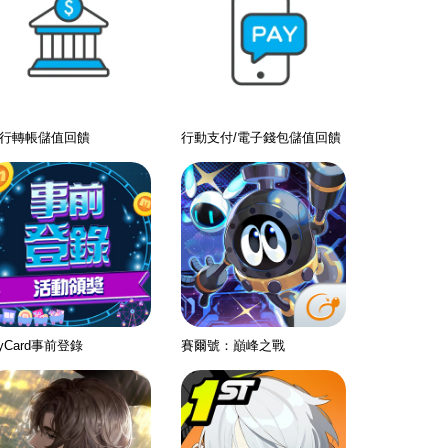
行轉帳儲值回饋
行動支付/電子錢包儲值回饋
yCard事前登錄
賽爾號：巔峰之戰