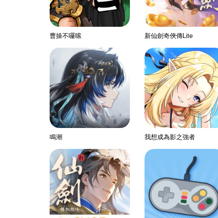
曹操不囉嗦
新仙劍奇俠傳Lite
鳴潮
我想成為影之強者