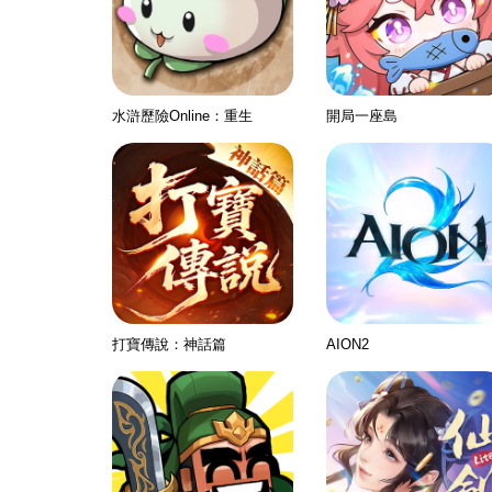
水滸歷險Online：重生
開局一座島
打寶傳說：神話篇
AION2