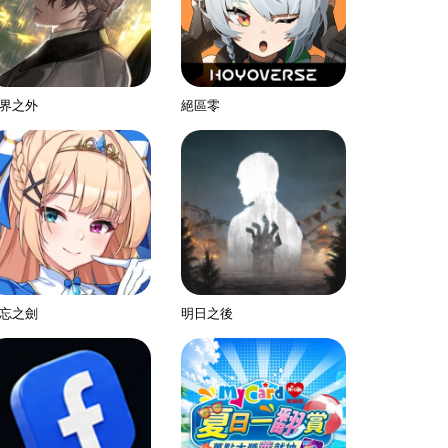
界之外
絕區零
忘之劍
明日之後