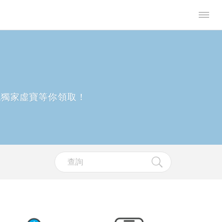
戲獨家虛寶等你領取！