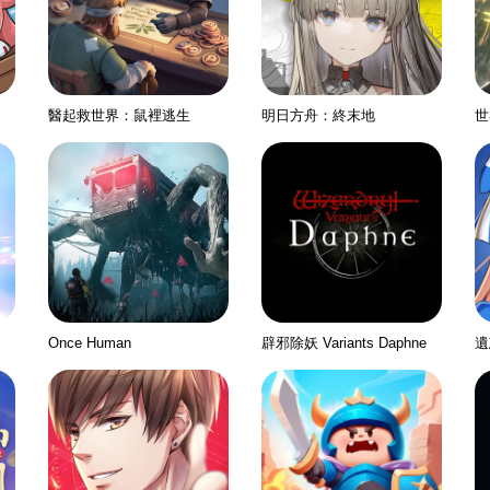
醫起救世界：鼠裡逃生
明日方舟：終末地
世
Once Human
辟邪除妖 Variants Daphne
遺