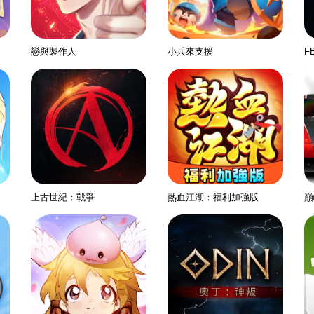
戀與製作人
小兵來支援
F
上古世紀：戰爭
熱血江湖：福利加強版
巔