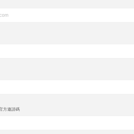
官方邀請碼