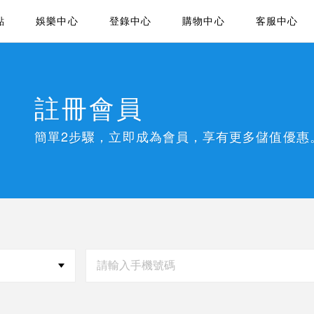
點
娛樂中心
登錄中心
購物中心
客服中心
註冊會員
簡單2步驟，立即成為會員，享有更多儲值優惠