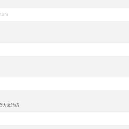
官方邀請碼