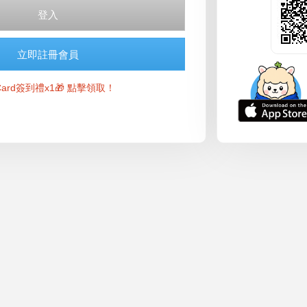
登入
立即註冊會員
Card簽到禮x1🎁 點擊領取！