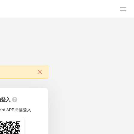
描登入
?
rd APP掃描登入