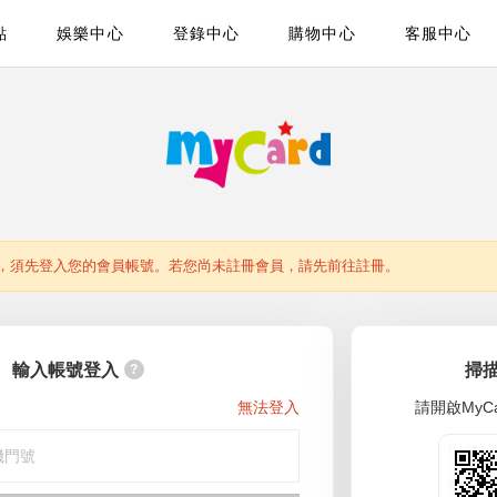
點
娛樂中心
登錄中心
購物中心
客服中心
，須先登入您的會員帳號。若您尚未註冊會員，請先前往註冊。
輸入帳號登入
掃
?
無法登入
請開啟MyCa