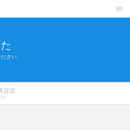
れた
ください
再設定
手順3