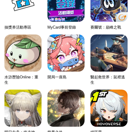
抽獎券活動專區
MyCard事前登錄
賽爾號：巔峰之戰
水滸歷險Online：重
開局一座島
醫起救世界：鼠裡逃
生
生