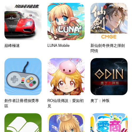
巔峰極速
LUNA Mobile
新仙劍奇俠傳之揮劍
問情
創作者註冊禮抽獎專
RO仙境傳說：愛如初
奧丁：神叛
區
見