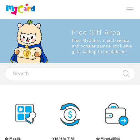
Free Gift Area
Free MyCoins, merchandise,
and popular game's exclusive
gifts waiting to be claimed!
會員任務
自動儲值回饋
會員扣點回饋