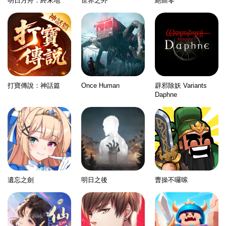
明日方舟：終末地
世界之外
絕區零
打寶傳說：神話篇
Once Human
辟邪除妖 Variants
Daphne
遺忘之劍
明日之後
曹操不囉嗦