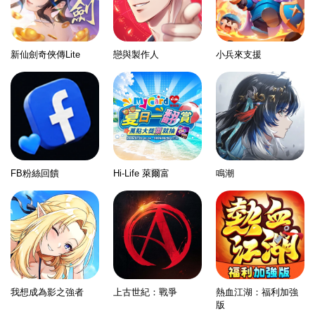
新仙劍奇俠傳Lite
戀與製作人
小兵來支援
FB粉絲回饋
Hi-Life 萊爾富
鳴潮
我想成為影之強者
上古世紀：戰爭
熱血江湖：福利加強
版