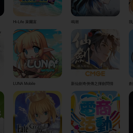
Hi-Life 萊爾富
鳴潮
我
LUNA Mobile
新仙劍奇俠傳之揮劍問情
創