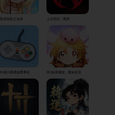
想成為影之強者
上古世紀：戰爭
作者註冊禮抽獎專區
RO仙境傳說：愛如初見