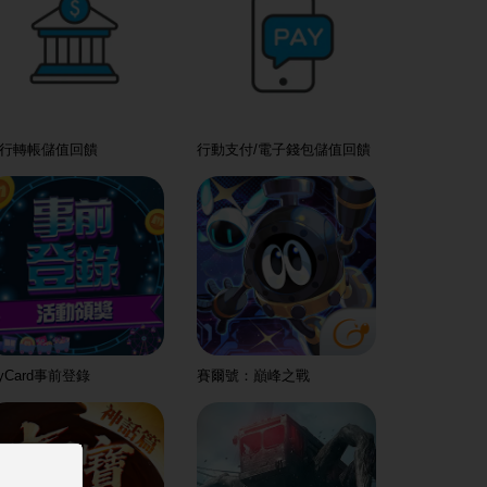
行轉帳儲值回饋
行動支付/電子錢包儲值回饋
yCard事前登錄
賽爾號：巔峰之戰