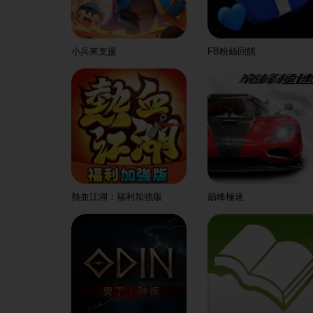
小兵來支援
FB粉絲回饋
熱血江湖：福利加強版
巔峰極速