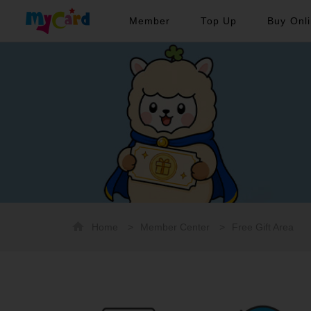
Member
Top Up
Buy Onl
Home
>
Member Center
>
Free Gift Area