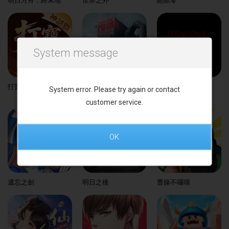
明日方舟：終末地
世界之外
絕區零
System message
打寶傳說：神話篇
Once Human
辟邪除妖 Variants
System error. Please try again or contact
Daphne
customer service.
OK
遺忘之劍
明日之後
曹操不囉嗦