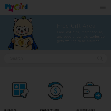
Free Gift Area
Free MyCoins, merchandise,
and popular game's exclusive
gifts waiting to be claimed!
會員任務
自動儲值回饋
會員扣點回饋