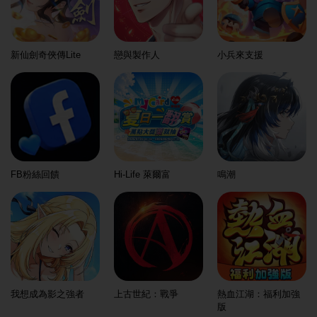
新仙劍奇俠傳Lite
戀與製作人
小兵來支援
FB粉絲回饋
Hi-Life 萊爾富
鳴潮
我想成為影之強者
上古世紀：戰爭
熱血江湖：福利加強
版