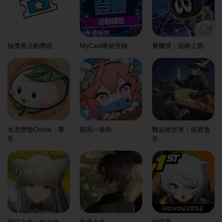
抽獎券活動專區
MyCard事前登錄
賽爾號：巔峰之戰
水滸歷險Online：重
開局一座島
醫起救世界：鼠裡逃
生
生