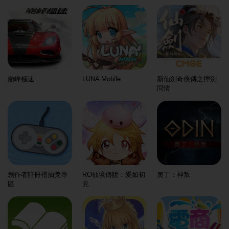
巔峰極速
LUNA Mobile
新仙劍奇俠傳之揮劍
問情
創作者註冊禮抽獎專
RO仙境傳說：愛如初
奧丁：神叛
區
見